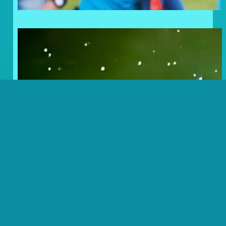
Frosty Lovers: Noordkaap
Challenge Volbracht!
NKC23 – DAG 13
NKC23 – DAG 12