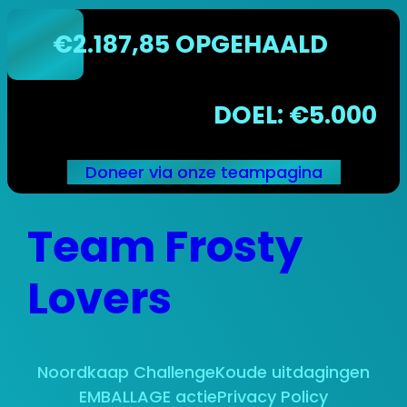
€2.187,85 OPGEHAALD
DOEL: €5.000
Doneer via onze teampagina
Ga
Team Frosty
naar
de
inhoud
Lovers
Noordkaap Challenge
Koude uitdagingen
EMBALLAGE actie
Privacy Policy