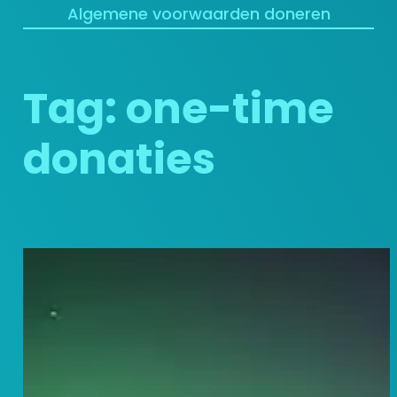
Algemene voorwaarden doneren
Tag:
one-time
donaties