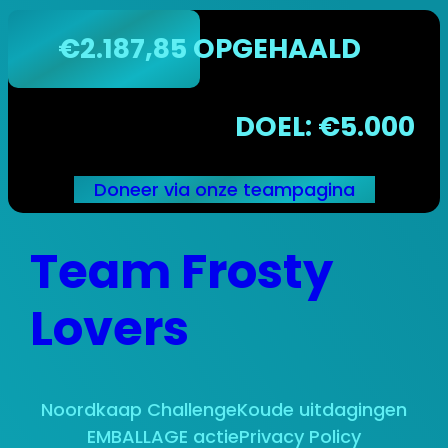
€2.187,85 OPGEHAALD
DOEL: €5.000
Doneer via onze teampagina
Ga
Team Frosty
naar
de
inhoud
Lovers
Noordkaap Challenge
Koude uitdagingen
EMBALLAGE actie
Privacy Policy