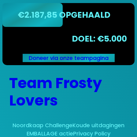
€2.187,85 OPGEHAALD
DOEL: €5.000
Doneer via onze teampagina
Ga
Team Frosty
naar
de
inhoud
Lovers
Noordkaap Challenge
Koude uitdagingen
EMBALLAGE actie
Privacy Policy