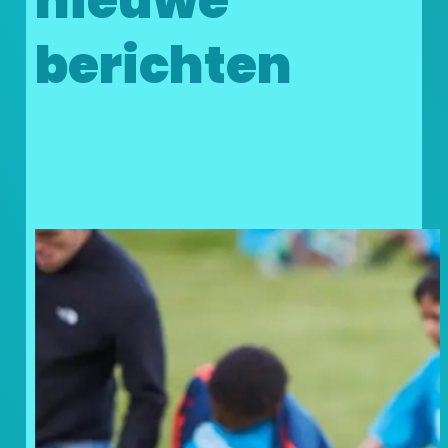
nieuwe
berichten
Doneer uw statiegeldbonnen
en geef kinderen in nood een
steuntje in de rug!