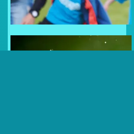
Frosty Lovers: Noordkaap
Challenge Volbracht!