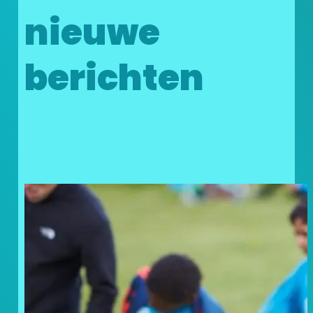
nieuwe
berichten
Doneer uw statiegeldbonnen
en geef kinderen in nood een
steuntje in de rug!