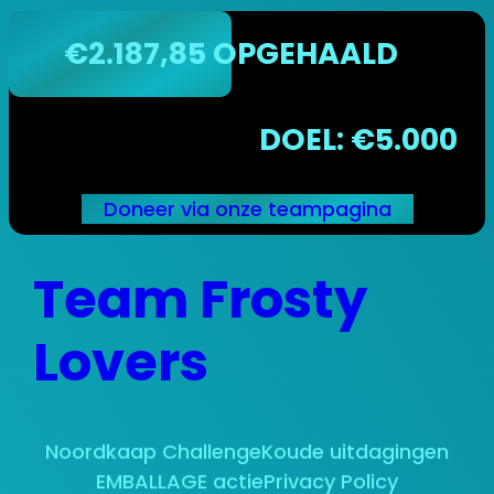
€2.187,85 OPGEHAALD
DOEL: €5.000
Doneer via onze teampagina
Ga
Team Frosty
naar
de
inhoud
Lovers
Noordkaap Challenge
Koude uitdagingen
EMBALLAGE actie
Privacy Policy