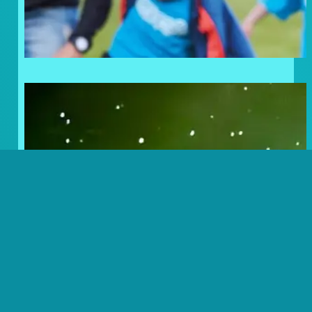
Frosty Lovers: Noordkaap
Challenge Volbracht!
NKC23 – DAG 13