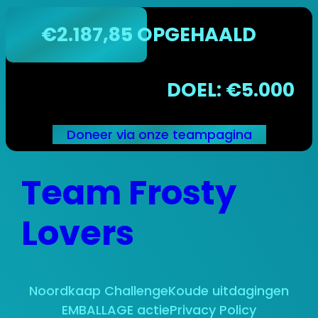
€2.187,85 OPGEHAALD
DOEL: €5.000
Doneer via onze teampagina
Ga
Team Frosty
naar
de
inhoud
Lovers
Noordkaap Challenge
Koude uitdagingen
EMBALLAGE actie
Privacy Policy