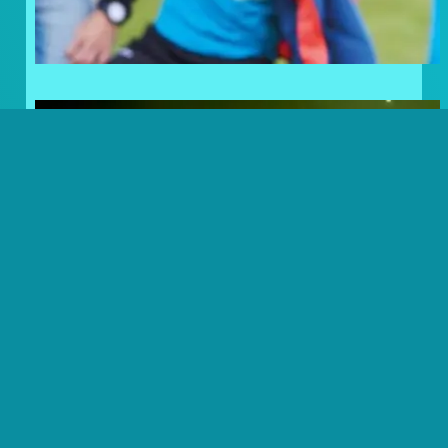
Frosty Lovers: Noordkaap
Challenge Volbracht!