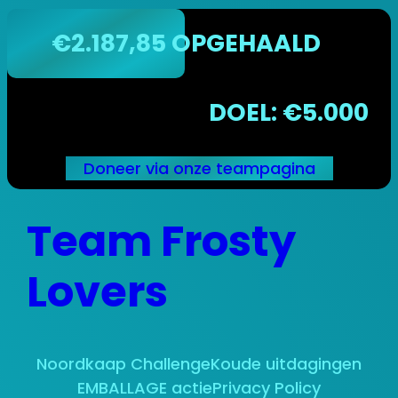
€2.187,85 OPGEHAALD
DOEL: €5.000
Doneer via onze teampagina
Ga
Team Frosty
naar
de
inhoud
Lovers
Noordkaap Challenge
Koude uitdagingen
EMBALLAGE actie
Privacy Policy