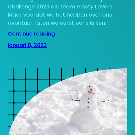
Challenge 2023 als team Frosty Lovers.
Maar voordat we het hebben over ons
avontuur, laten we eerst eens kijken…
Continue reading
januari 8, 2023