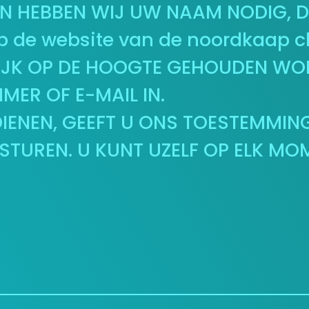
EN HEBBEN WIJ UW NAAM NODIG, 
p de website van de noordkaap c
IJK OP DE HOOGTE GEHOUDEN WO
ER OF E-MAIL IN.
IENEN, GEEFT U ONS TOESTEMMING
STUREN. U KUNT UZELF OP ELK MO