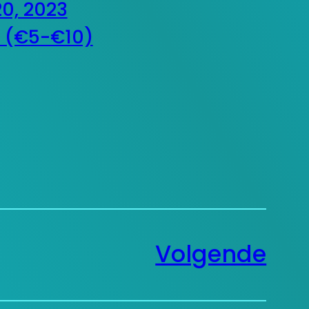
20, 2023
k (€5-€10)
Volgende