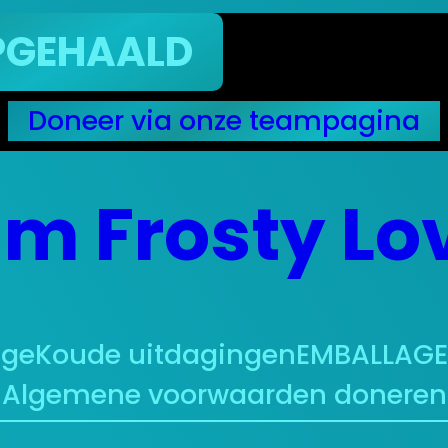
ALD
Doneer via onze teampagina
m Frosty Lo
nge
Koude uitdagingen
EMBALLAGE 
Algemene voorwaarden doneren