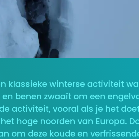
klassieke winterse activiteit waar
n en benen zwaait om een engelv
e activiteit, vooral als je het do
 het hoge noorden van Europa. Do
 om deze koude en verfrissende a