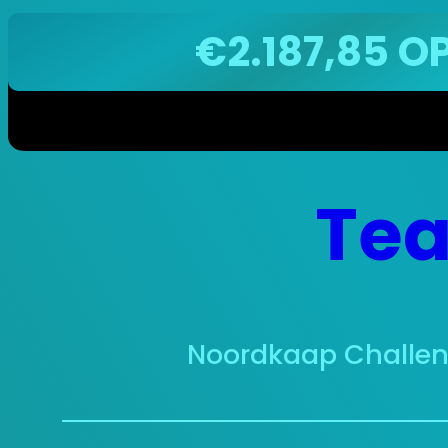
€2.187,85 OPGEHA
Ga
Tea
naar
de
inhoud
Noordkaap Challe