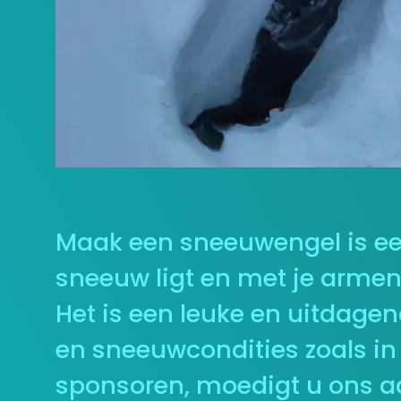
Maak een sneeuwengel is een 
sneeuw ligt en met je arme
Het is een leuke en uitdagend
en sneeuwcondities zoals in
sponsoren, moedigt u ons aan