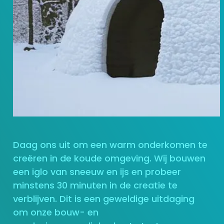
Daag ons uit om een warm onderkomen te
creëren in de koude omgeving. Wij bouwen
een iglo van sneeuw en ijs en probeer
minstens 30 minuten in de creatie te
verblijven. Dit is een geweldige uitdaging
om onze bouw- en