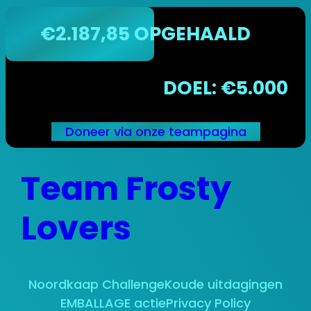
€2.187,85 OPGEHAALD
DOEL: €5.000
Doneer via onze teampagina
Ga
Team Frosty
naar
de
inhoud
Lovers
Noordkaap Challenge
Koude uitdagingen
EMBALLAGE actie
Privacy Policy