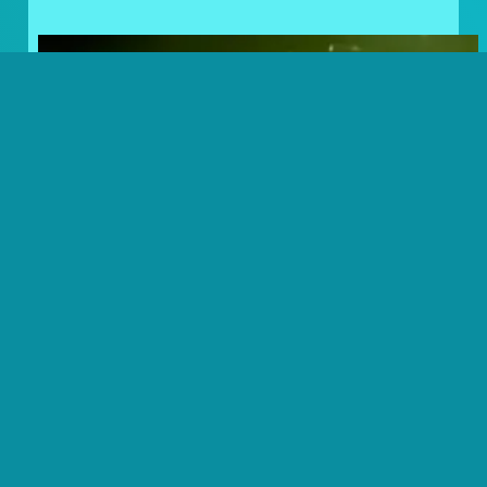
Frosty Lovers: Noordkaap
Challenge Volbracht!
NKC23 – DAG 13