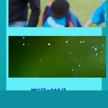
Doneer uw statiegeldbonnen
en geef kinderen in nood een
steuntje in de rug!
Frosty Lovers: Noordkaap
Challenge Volbracht!
NKC23 – DAG 13
NKC23 – DAG 12