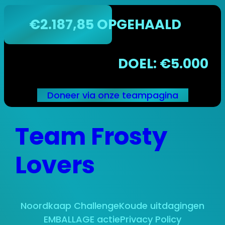
€2.187,85 OPGEHAALD
DOEL: €5.000
Doneer via onze teampagina
Ga
Team Frosty
naar
de
inhoud
Lovers
Noordkaap Challenge
Koude uitdagingen
EMBALLAGE actie
Privacy Policy