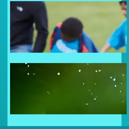
Doneer uw statiegeldbonnen
en geef kinderen in nood een
steuntje in de rug!
Frosty Lovers: Noordkaap
Challenge Volbracht!