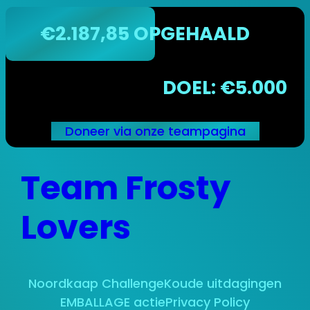
€2.187,85 OPGEHAALD
DOEL: €5.000
Doneer via onze teampagina
Ga
Team Frosty
naar
de
inhoud
Lovers
Noordkaap Challenge
Koude uitdagingen
EMBALLAGE actie
Privacy Policy