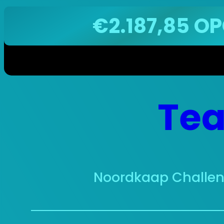
€2.187,85 OPGEHA
Ga
Tea
naar
de
inhoud
Noordkaap Challe