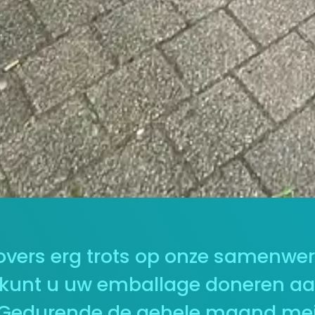
y Lovers erg trots op onze samenwe
kunt u uw emballage doneren aan
t. Gedurende de gehele maand mei