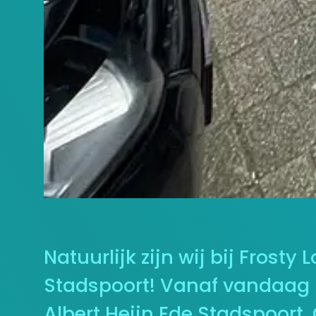
Natuurlijk zijn wij bij Frost
Stadspoort! Vanaf vandaag 
Albert Heijn Ede Stadspoor