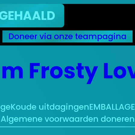
ALD
Doneer via onze teampagina
m Frosty Lo
nge
Koude uitdagingen
EMBALLAGE 
Algemene voorwaarden doneren