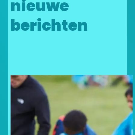
nieuwe
berichten
Doneer uw statiegeldbonnen
en geef kinderen in nood een
steuntje in de rug!