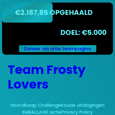
€2.187,85 OPGEHAALD
DOEL: €5.000
Doneer via onze teampagina
Ga
Team Frosty
naar
de
inhoud
Lovers
Noordkaap Challenge
Koude uitdagingen
EMBALLAGE actie
Privacy Policy