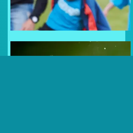
Frosty Lovers: Noordkaap
Challenge Volbracht!