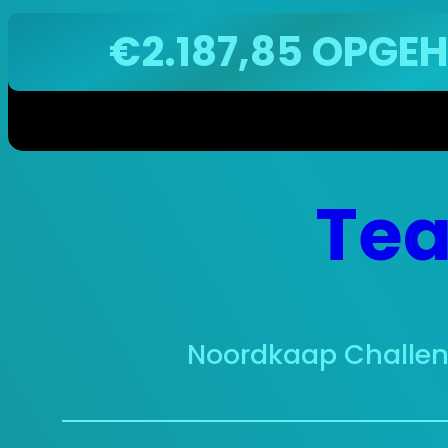
€2.187,85 OPGEHA
Ga
Tea
naar
de
inhoud
Noordkaap Challe